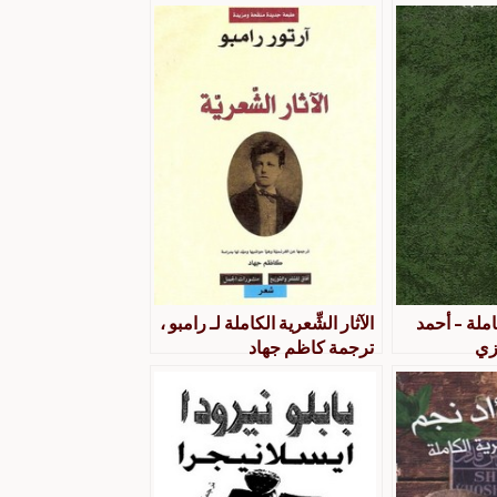
املة – أحمد
الآثار الشِّعرية الكاملة لـ رامبو ،
زي
ترجمة كاظم جهاد