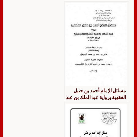
جمعًا ودراسة مع مقارنة
المرجوح منها داخل المذهب
مسائل الإمام أحمد بن حنبل
الفقهية برواية عبد الملك بن عبد
الحميد الميموني في ربع
العبادات جمعاً ودراسة