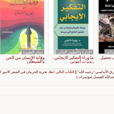
لذاتي
الإدارة والتطوير الذاتي
دوائر العقيدة
ف تحصل
ما وراء التفكير الايجابي ،
وقاية الإنسان من الجن
روبرت أنتوني
والشيطان
أزرق الأندلسي “رحمه الله”
|| الكتاب التالي:
ابعاد تجربة الحرمان في الشعر الامير ا
بدالله الفيصل (مؤتمرات )