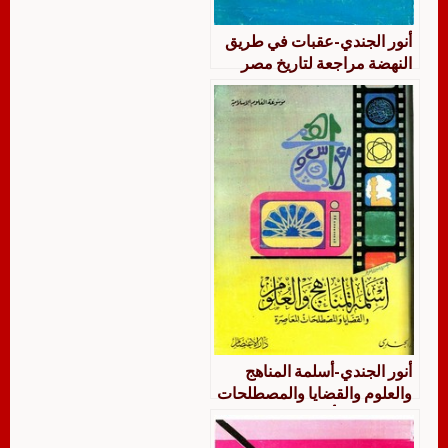
أنور الجندي-عقبات في طريق
النهضة مراجعة لتاريخ مصر
الإسلامية منذ الحملة الفرنسية
إلى النكسة 1898 – 1964
أنور الجندي-أسلمة المناهج
والعلوم والقضايا والمصطلحات
المعاصرة – أنور الجندي