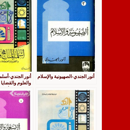
أنور الجندي-الصهيونية والإسلام
أنور الجندي-أسلمة
والعلوم والقضاي
المعاصرة – أنور 