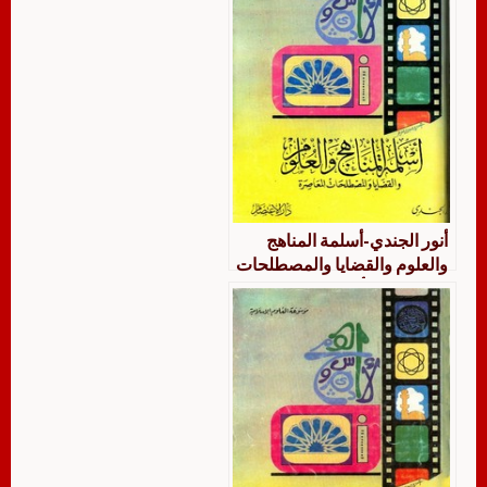
أنور الجندي-أسلمة المناهج
والعلوم والقضايا والمصطلحات
المعاصرة – أنور الجندي