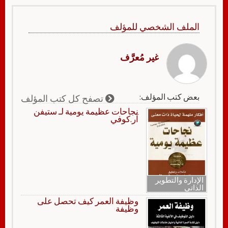
الملف الشخصي للمؤلف
غير مُعرَّف
بعض كتب المؤلف:
تصفح كل كتب المؤلف
نجاحات عظيمة يومية لـ ستيفن
آر.كوفي
الإدارة والتطوير
الذاتي
وظيفة العمر كيف تحصل على
وظيفة