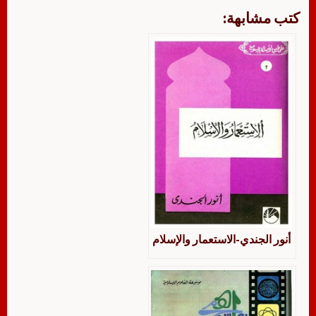
كتب مشابهة:
أنور الجندي-الاستعمار والإسلام