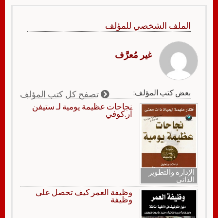
الملف الشخصي للمؤلف
غير مُعرَّف
بعض كتب المؤلف:
تصفح كل كتب المؤلف
نجاحات عظيمة يومية لـ ستيفن
آر.كوفي
الإدارة والتطوير
الذاتي
وظيفة العمر كيف تحصل على
وظيفة