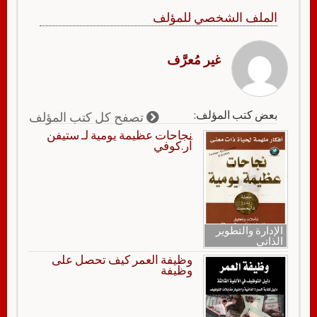
الملف الشخصي للمؤلف
غير مُعرَّف
بعض كتب المؤلف:
تصفح كل كتب المؤلف
نجاحات عظيمة يومية لـ ستيفن
آر.كوفي
الإدارة والتطوير
الذاتي
وظيفة العمر كيف تحصل على
وظيفة