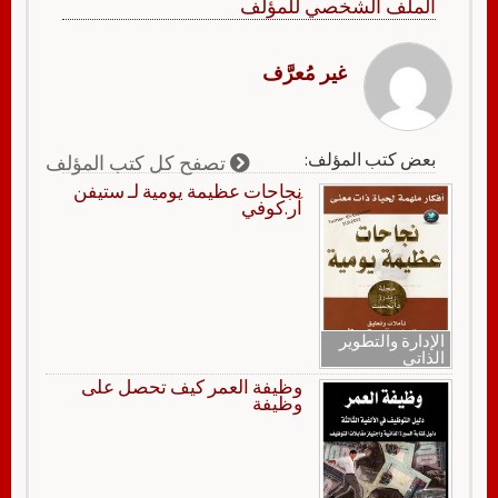
الملف الشخصي للمؤلف
غير مُعرَّف
بعض كتب المؤلف:
تصفح كل كتب المؤلف
نجاحات عظيمة يومية لـ ستيفن
آر.كوفي
الإدارة والتطوير
الذاتي
وظيفة العمر كيف تحصل على
وظيفة