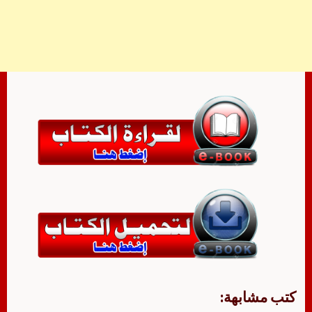
كتب مشابهة: