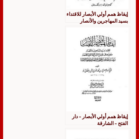
إيقاظ همم أولي الأبصار للاقتداء
بسيد المهاجرين والأنصار
وتحذيرهم عن الابتداع الشائع
في القرى والأمصار من تقليد
المذاهب مع الحمية والعصبية
بين فقهاء الاعصار
إيقاظ همم أولي الأبصار – دار
الفتح – الشارقة