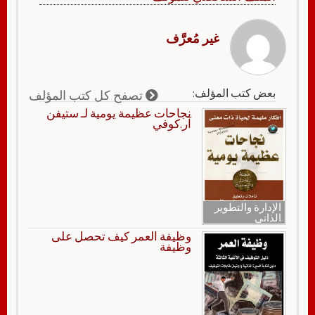
غير مُعرَّف
بعض كتب المؤلف:
تصفح كل كتب المؤلف
نجاحات عظيمة يومية لـ ستيفن
آر.كوفي
الإدارة والتطوير
الذاتي
وظيفة العمر كيف تحصل على
وظيفة