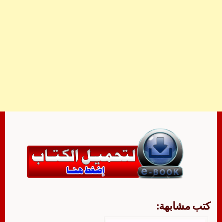
كتب مشابهة: