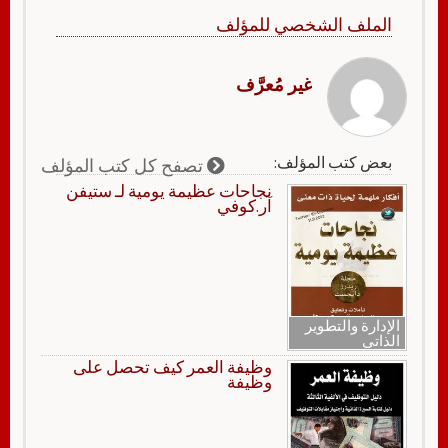
الملف الشخصي للمؤلف
غير مُعرَّف
بعض كتب المؤلف:
تصفح كل كتب المؤلف
نجاحات عظيمة يومية لـ ستيفن
آر.كوفي
الإدارة والتطوير
الذاتي
وظيفة العمر كيف تحصل على
وظيفة