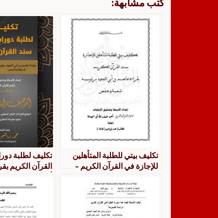
كتب مشابهة:
تكليف بيتي للطلبة المتأهلين
تكليف لطلبة دورا
للإجازة في القرآن الكريم –
القرآن الكريم بق
إجابة محمد إبراهيم
أبي النجود من طر
براوييه شعبة و