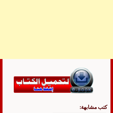
كتب مشابهة: