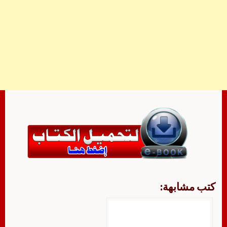
كتب مشابهة: