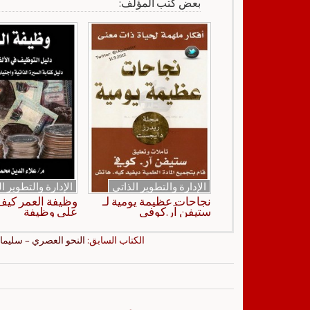
بعض كتب المؤلف:
الإدارة والتطوير الذاتي
الإدارة والتطوير ا
نجاحات عظيمة يومية لـ
وظيفة العمر كي
ستيفن آر.كوفي
على وظيفة
الكتاب السابق:
النحو العصري – سليما