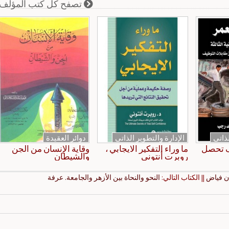
تصفح كل كتب المؤلف
لذاتي
الإدارة والتطوير الذاتي
دوائر العقيدة
ف تحصل
ما وراء التفكير الايجابي ،
وقاية الإنسان من الجن
روبرت أنتوني
والشيطان
ن فياض
|| الكتاب التالي:
النحو والنحاة بين الأزهر والجامعة. عرفة