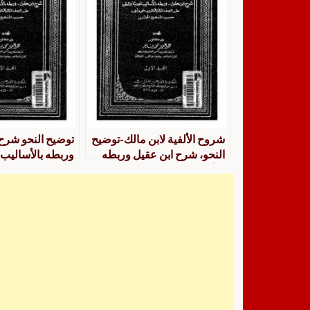
شروح الألفية لابن مالك-توضيح
توضيح النحو شرح
النحو، شرح ابن عقيل وربطه
وربطه بالأساليب 
بالأساليب الحديثة والتطبيق –
والتطبيق مقرر ا
عبد العزيز فاخر
الثانوي “علمية 
المنهج المقرر