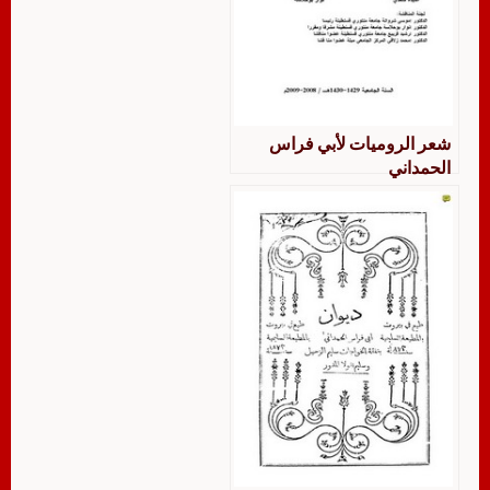
شعر الروميات لأبي فراس
الحمداني