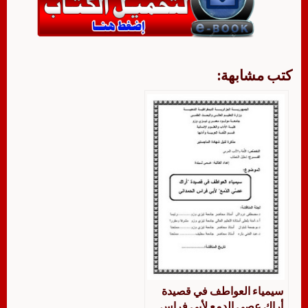
كتب مشابهة:
سيمياء العواطف في قصيدة
أراك عصي الدمع لأبي فراس